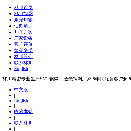
林川首页
SMT钢网
激光切割
蚀刻加工
开孔方案
厂家设备
客户评价
荣誉资质
林川简介
联系林川
English
林川精密专业生产SMT钢网、激光钢网厂家,8年间服务客户超30
中文版
|
English
|
收藏本站
|
联系林川
|