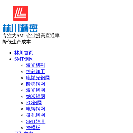
专注为SMT企业提高直通率
降低生产成本
林川首页
SMT钢网
激光切割
蚀刻加工
电抛光钢网
阶梯钢网
激光钢网
纳米钢网
FG钢网
电铸钢网
微孔钢网
SMT治具
掩模板