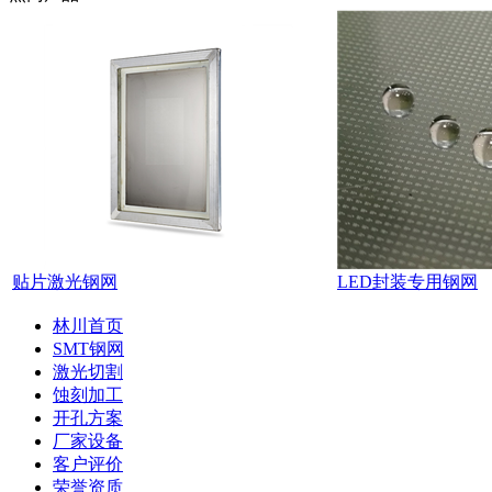
贴片激光钢网
LED封装专用钢网
林川首页
SMT钢网
激光切割
蚀刻加工
开孔方案
厂家设备
客户评价
荣誉资质