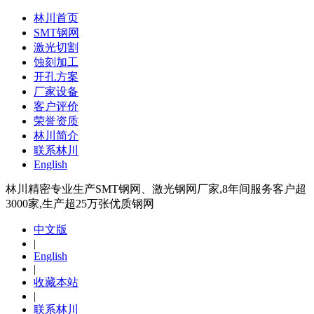
林川首页
SMT钢网
激光切割
蚀刻加工
开孔方案
厂家设备
客户评价
荣誉资质
林川简介
联系林川
English
林川精密专业生产SMT钢网、激光钢网厂家,8年间服务客户超
3000家,生产超25万张优质钢网
中文版
|
English
|
收藏本站
|
联系林川