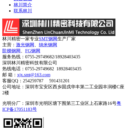
林川简介
联系林川
林川精密一家专业
SMT钢网
生产厂家
主营：
激光钢网
、
纳米钢网
阶梯钢网
、
FG钢网
服务热线：
0755-29749682/18928403435
深圳林川精密科技有限公司
热线电话：0755-29749682 18928403435
邮 箱：
xjx.smt@163.com
客服QQ：254259787 591431201
公司地址：深圳市宝安区西乡固戌华丰第二工业园丰润楼C座
2楼
光明分厂：深圳市光明区塘下围第三工业区上石家路16号
粤
ICP备17051183号