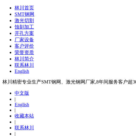
林川首页
SMT钢网
激光切割
蚀刻加工
开孔方案
厂家设备
客户评价
荣誉资质
林川简介
联系林川
English
林川精密专业生产SMT钢网、激光钢网厂家,8年间服务客户超30
中文版
|
English
|
收藏本站
|
联系林川
|