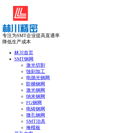
专注为SMT企业提高直通率
降低生产成本
林川首页
SMT钢网
激光切割
蚀刻加工
电抛光钢网
阶梯钢网
激光钢网
纳米钢网
FG钢网
电铸钢网
微孔钢网
SMT治具
掩模板