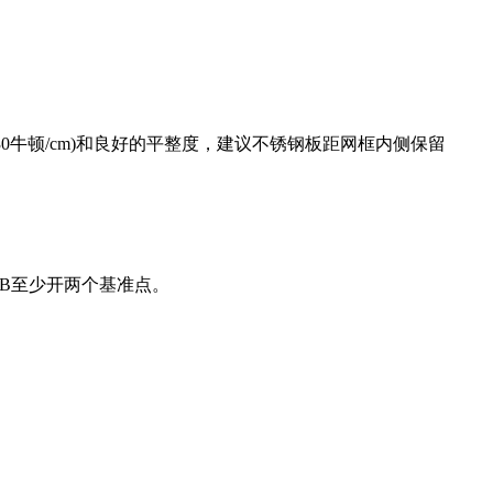
0牛顿/cm)和良好的平整度，建议不锈钢板距网框内侧保留
块PCB至少开两个基准点。