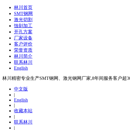
林川首页
SMT钢网
激光切割
蚀刻加工
开孔方案
厂家设备
客户评价
荣誉资质
林川简介
联系林川
English
林川精密专业生产SMT钢网、激光钢网厂家,8年间服务客户超30
中文版
|
English
|
收藏本站
|
联系林川
|