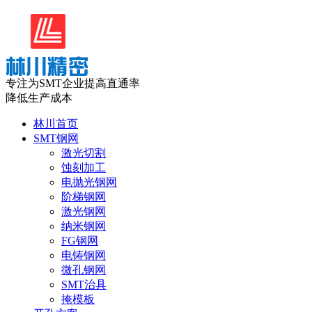
专注为SMT企业提高直通率
降低生产成本
林川首页
SMT钢网
激光切割
蚀刻加工
电抛光钢网
阶梯钢网
激光钢网
纳米钢网
FG钢网
电铸钢网
微孔钢网
SMT治具
掩模板